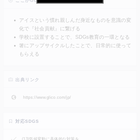
して行った。グリコは昨年2020年、同学校に自動販
ここがGOOD!
売機を設置。そしてプラスチック製のスティックタイ
プのアイスを対象に、生徒たちに食べ終わった後に残
アイスという慣れ親しんだ身近なものを意識の変
るスティックを分別して集めてもらい、それを箸にア
化で『社会貢献』に繋げる
ップサイクルした。完成した箸は、後述の講義を受け
学校に設置することで、SDGs教育の一環となる
た生徒と卒業生に配布した。
箸にアップサイクルしたことで、日常的に使って
もらえる
出典リンク
https://www.glico.com/jp/
対応SDGS
(13)気候変動に具体的な対策を