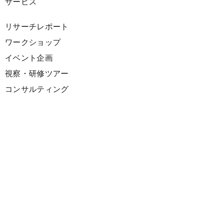
サービス
リサーチレポート
ワークショップ
イベント企画
視察・研修ツアー
コンサルティング
展示企画
海外向けPR支援
プロダクト
サーキュラーデザインスプリント
ファシリテーション講座
欧州CE 政策・事例レポート