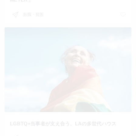
飢餓・貧困
LGBTQ+当事者が支え合う、LAの多世代ハウス