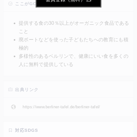
アを運営している。例えば配布拠点は教会に間借りし
ここがGOOD!
ていたり、イベントで出た食品を譲り受けたりと「協
力する人が、いい気持ちでいる」ことに重きを置いて
提供する食の30％以上がオーガニック食品である
いるのがポイントだ。
こと
廃ボートなどを使った子どもたちへの教育にも積
極的
多様性のあるベルリンで、健康にいい食を多くの
人に無料で提供している
出典リンク
https://www.berliner-tafel.de/berliner-tafel/
対応SDGS