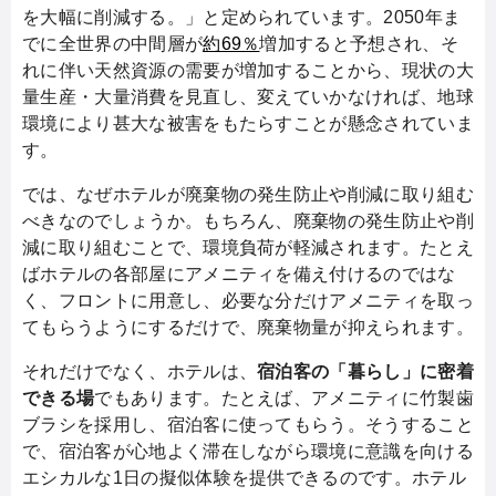
を大幅に削減する。」と定められています。2050年ま
でに全世界の中間層が
約69％
増加すると予想され、そ
れに伴い天然資源の需要が増加することから、現状の大
量生産・大量消費を見直し、変えていかなければ、地球
環境により甚大な被害をもたらすことが懸念されていま
す。
では、なぜホテルが廃棄物の発生防止や削減に取り組む
べきなのでしょうか。もちろん、廃棄物の発生防止や削
減に取り組むことで、環境負荷が軽減されます。たとえ
ばホテルの各部屋にアメニティを備え付けるのではな
く、フロントに用意し、必要な分だけアメニティを取っ
てもらうようにするだけで、廃棄物量が抑えられます。
それだけでなく、ホテルは、
宿泊客の「暮らし」に密着
できる場
でもあります。たとえば、アメニティに竹製歯
ブラシを採用し、宿泊客に使ってもらう。そうすること
で、宿泊客が心地よく滞在しながら環境に意識を向ける
エシカルな1日の擬似体験を提供できるのです。ホテル