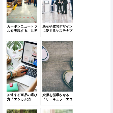
カーボンニュートラ
展示や空間デザイン
ルを実現する、世界
に使えるサステナブ
のサステナブルな工
ルなパネルや備品・
場の事例・ポイント
ポイントを紹介
をご紹介
加速する商品の選び
資源を循環させる
方「エシカル消
「サーキュラーエコ
費」。自社事業で取
ノミー」を実践する
り入れたいポイン
には？
ト・参考事例を紹介