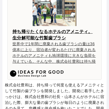
持ち帰りたくなるホテルのアメニティ。
生分解可能な竹製歯ブラシ
世界中で1年間に廃棄される歯ブラシの量は36
億本に上り、宿泊者が変わるたびに廃棄される
ホテルのアメニティも地球環境に大きな負荷を
与えている。そんな中、株式会社豊和は持ち帰
って何度も使えるアメニティとして竹製の歯ブ
ラシを提案する。サステナブルな製品は高いと
言われるが、そもそもプラスチックの歯ブラシ
は「安すぎる」と顧客に啓蒙すると同時に、日
株式会社豊和は、持ち帰って何度も使えるアメニティと
本古来の素材であり国内で調達が可能な竹の品
して竹製の歯ブラシを開発しました。開発に着手したき
質を上げ、製品に使えるようにマーケットの拡
っかけは、株式会社豊和の社長・山本さんがホテルに宿
大を狙う。
泊した際、膨大な量の歯ブラシが毎日のように廃棄され
るのを見て、危機感と使命感を抱いたことでした。開発