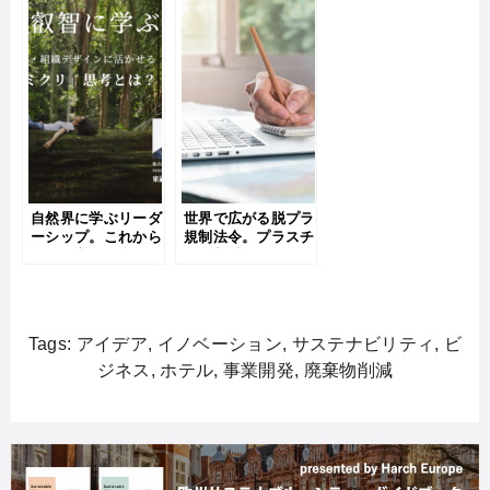
自然界に学ぶリーダ
世界で広がる脱プラ
ーシップ。これから
規制法令。プラスチ
の働き方・組織作り
ック削減のためのポ
に活きる「バイオミ
イントとは？
ミクリ」とは
Tags:
アイデア
,
イノベーション
,
サステナビリティ
,
ビ
ジネス
,
ホテル
,
事業開発
,
廃棄物削減