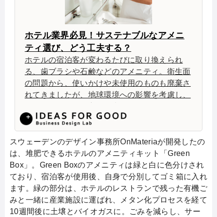
ホテル業界必見！サステナブルなアメニ
ティ選び、どう工夫する？
ホテルの宿泊客が変わるたびに取り換えられ
る、歯ブラシや石鹸などのアメニティ。衛生面
の問題から、使いかけや未使用のものも廃棄さ
れてきましたが、地球環境への影響を考慮し、
アメニティのあり方も見直されつつあります。
今回は、サス […]
スウェーデンのデザイン事務所OnMateriaが開発したの
は、堆肥できるホテルのアメニティキット「Green
Box」。Green Boxのアメニティは緑と白に色分けされ
ており、宿泊客が使用後、自身で分別してゴミ箱に入れ
ます。緑の部分は、ホテルのレストランで残った有機ご
みと一緒に産業施設に運ばれ、メタン化プロセスを経て
10週間後に土壌とバイオガスに。ごみを減らし、サー