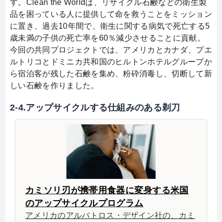
す。Clean the Worldは、リサイクル石鹸などの衛生製
品を困っている人に提供して命を救うことをミッション
に置き、過去10年間で、衛生に関する病気で死亡する5
歳未満の子供の死亡率を60％減少させることに貢献。
今回の共同プロジェクトでは、アメリカとカナダ、プエ
ルトリコとドミニカ共和国のヒルトンホテルグループか
ら宿泊客が残した石鹸を集め、粉砕消毒し、切断して新
しい石鹸を作りました。
2-4.アップサイクルする仕組みのある剃刀
カミソリ刃が携帯用食器に変身する米国
のアップサイクルプログラム
アメリカのアルバトロス・デザイン社の、カミ