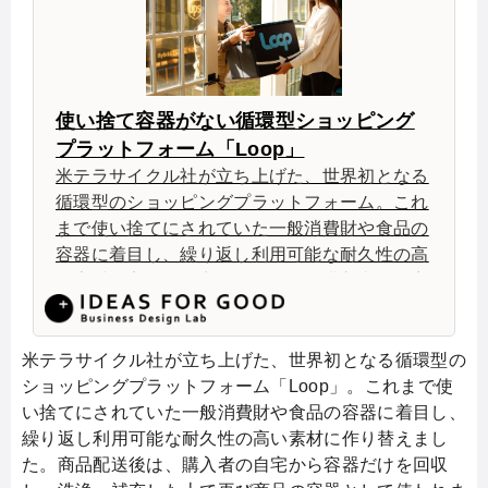
使い捨て容器がない循環型ショッピング
プラットフォーム「Loop」
米テラサイクル社が立ち上げた、世界初となる
循環型のショッピングプラットフォーム。これ
まで使い捨てにされていた一般消費財や食品の
容器に着目し、繰り返し利用可能な耐久性の高
い素材に変えた。商品配送後は、購入者の自宅
から容器だけを回収し、洗浄、補充した上でリ
ユースをする。メーカーは各ブランドのパッケ
ージを優れたデザインと機能を備えたものへと
米テラサイクル社が立ち上げた、世界初となる循環型の
進化させることができる上、短期的には高価な
ショッピングプラットフォーム「Loop」。これまで使
パッケージにはなるものの、長期的にはコスト
い捨てにされていた一般消費財や食品の容器に着目し、
削減が期待できる。
繰り返し利用可能な耐久性の高い素材に作り替えまし
た。商品配送後は、購入者の自宅から容器だけを回収