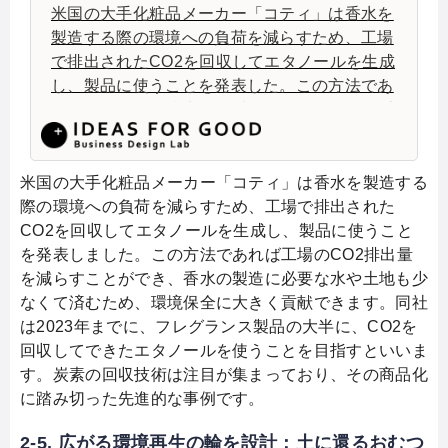
米国の大手化粧品メーカー「コティ」は香水を
製造する際の環境への負荷を減らすため、工場
で排出されたCO2を回収してエタノールを生成
し、製品に使うことを発表した。この方法であ
れば工場のCO2排出量を減らすことができ、香
水の製造に必要な水や土地も少なくて済むた
め、環境保全に大きく貢献する。同社は2023
年までに、フレグランス製品の大半に、CO2を
米国の大手化粧品メーカー「コティ」は香水を製造する
回収してできたエタノールを使うことを目指す
際の環境への負荷を減らすため、工場で排出された
という。
CO2を回収してエタノールを生成し、製品に使うこと
を発表しました。この方法であれば工場のCO2排出量
を減らすことができ、香水の製造に必要な水や土地も少
なくて済むため、環境保全に大きく貢献できます。同社
は2023年までに、フレグランス製品の大半に、CO2を
回収してできたエタノールを使うことを目指すといいま
す。炭素の回収技術は注目が集まっており、その商品化
に踏み切った先進的な事例です。
2-5. 広がる環境再生の輪を設計：土に還るおむつ