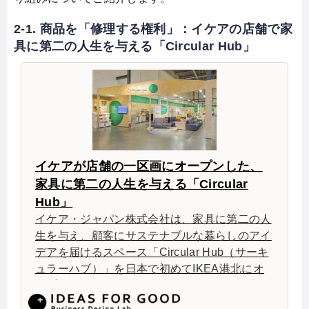
2-1. 商品を「修理する権利」：イケアの店舗で家
具に第二の人生を与える「Circular Hub」
イケアが店舗の一区画にオープンした、
家具に第二の人生を与える「Circular
Hub」
イケア・ジャパン株式会社は、家具に第二の人
生を与え、顧客にサステナブルな暮らしのアイ
デアを届けるスペース「Circular Hub（サーキ
ュラーハブ）」を日本で初めてIKEA港北にオ
ープンした。2021年夏までに、全国の他8店舗
（仙台・新三郷・立川・Tokyo-Bay・長久手・