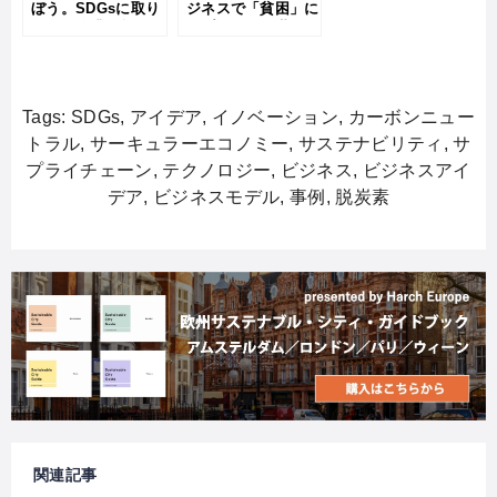
ぼう。SDGsに取り
ジネスで「貧困」に
組む10企業を招いた
アプローチ！世界の
高校生向けオンライ
ユニークな事例とポ
ンイベント（明星高
イントを解説
校様）
Tags:
SDGs
,
アイデア
,
イノベーション
,
カーボンニュー
トラル
,
サーキュラーエコノミー
,
サステナビリティ
,
サ
プライチェーン
,
テクノロジー
,
ビジネス
,
ビジネスアイ
デア
,
ビジネスモデル
,
事例
,
脱炭素
関連記事