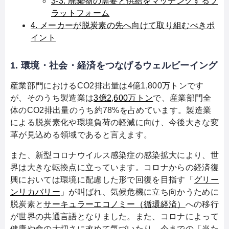
3-3. 廃棄物の需要と供給をマッチングするプ
ラットフォーム
4. メーカーが脱炭素の先へ向けて取り組むべきポ
イント
1. 環境・社会・経済をつなげるウェルビーイング
産業部門におけるCO2排出量は4億1,800万トンです
が、そのうち製造業は
3億2,600万トン
で、産業部門全
体のCO2排出量のうち約78%を占めています。製造業
による脱炭素化や環境負荷の軽減に向け、今後大きな変
革が見込める領域であると言えます。
また、新型コロナウイルス感染症の感染拡大により、世
界は大きな転換点に立っています。コロナからの経済復
興においては環境に配慮した形で回復を目指す「
グリー
ンリカバリー
」が叫ばれ、気候危機に立ち向かうために
脱炭素と
サーキュラーエコノミー（循環経済）
への移行
が世界の共通言語となりました。また、コロナによって
健康や命の大切さに改めて気づいたり、今までの「当た