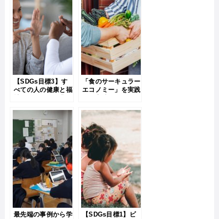
【SDGs目標3】す
「食のサーキュラー
べての人の健康と福
エコノミー」を実践
祉をかなえる企業の
する方法とは？ヨー
ユニークな先進事例
ロッパの事例をご紹
とは？
介
最先端の事例から学
【SDGs目標1】ビ