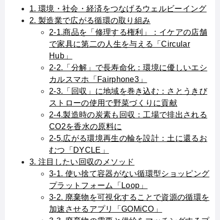
1. 環境・社会・経済をつなげるウェルビーイング
2. 製造業で広がる循環の取り組み
2-1.商品を「修理する権利」：イケアの店舗
で家具に第二の人生を与える「Circular
Hub」
2-2.「分解」で長寿命化：環境に優しいエシ
カルスマホ「Fairphone3」
2-3.「回収」に地域を巻き込む：さとうきび
ストローの使用で野菜づくりに貢献
2-4.製造時の炭素も回収：工場で排出される
CO2を香水の原料に
2-5.広がる環境再生の輪を設計：土に還るお
むつ「DYCLE」
3. 注目したい回収のメソッド
3-1. 使い捨て容器がない循環型ショッピング
プラットフォーム「Loop」
3-2. 廃棄物を可視化することで資源の循環を
加速させるアプリ「GOMiCO」