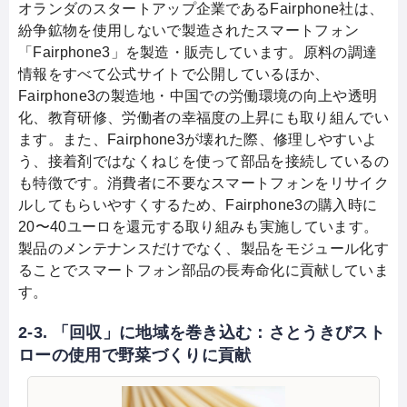
ではなくねじを使っているのも特徴だ。また、
オランダのスタートアップ企業であるFairphone社は、
消費者に不要なスマートフォンをリサイクルし
紛争鉱物を使用しないで製造されたスマートフォン
てもらいやすくしようと、Fairphone3の購入
「Fairphone3」を製造・販売しています。原料の調達
時に20〜40ユーロを還元する取り組みを実施
情報をすべて公式サイトで公開しているほか、
している。
Fairphone3の製造地・中国での労働環境の向上や透明
化、教育研修、労働者の幸福度の上昇にも取り組んでい
ます。また、Fairphone3が壊れた際、修理しやすいよ
う、接着剤ではなくねじを使って部品を接続しているの
も特徴です。消費者に不要なスマートフォンをリサイク
ルしてもらいやすくするため、Fairphone3の購入時に
20〜40ユーロを還元する取り組みも実施しています。
製品のメンテナンスだけでなく、製品をモジュール化す
ることでスマートフォン部品の長寿命化に貢献していま
す。
2-3. 「回収」に地域を巻き込む：さとうきびスト
ローの使用で野菜づくりに貢献