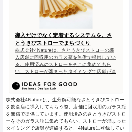
導入だけでなく定着するシステムを。さ
とうきびストローでまちづくり
株式会社4Natureは、さとうきびストローの導
入店舗に回収用のガラス瓶を無償で提供してい
る。使用済みのストローをそこに集めてもら
い、ストローが溜まったタイミングで店舗が連
絡すると、4Natureに登録しているボランティ
アの人が回収しにいくというシステムだ。回収
したストローは「青山ファーマーズマーケッ
ト」で引き取り、家畜農家に持っていきコンポ
株式会社4Natureは、生分解可能なさとうきびストロー
ストに利用してもらう。彼らは、飲食店で使わ
を飲食店に導入してもらう際、店舗に回収用のガラス瓶
れたストローが農家の手にわたり、野菜を育て
を無償で提供しています。使用済みのさとうきびストロ
るためのコンポストに活用され、育った野菜を
ーをそのガラス瓶に集めてもらい、ストローが溜まった
シェフが買いに来て、お店で提供されるという
タイミングで店舗が連絡すると、4Natureに登録してい