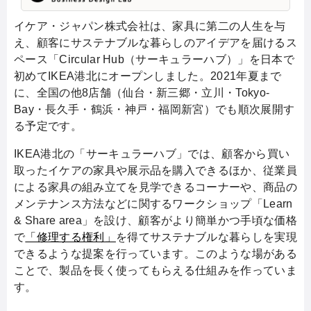
鶴浜・神戸・福岡新宮）でも順次展開する。家
具の組み立てを見学できるコーナーや、商品の
イケア・ジャパン株式会社は、家具に第二の人生を与
メンテナンス方法などに関するワークショップ
え、顧客にサステナブルな暮らしのアイデアを届けるス
を設けている。
ペース「Circular Hub（サーキュラーハブ）」を日本で
初めてIKEA港北にオープンしました。2021年夏まで
に、全国の他8店舗（仙台・新三郷・立川・Tokyo-
Bay・長久手・鶴浜・神戸・福岡新宮）でも順次展開す
る予定です。
IKEA港北の「サーキュラーハブ」では、顧客から買い
取ったイケアの家具や展示品を購入できるほか、従業員
による家具の組み立てを見学できるコーナーや、商品の
メンテナンス方法などに関するワークショップ「Learn
& Share area」を設け、顧客がより簡単かつ手頃な価格
で
「修理する権利」
を得てサステナブルな暮らしを実現
できるような提案を行っています。このような場がある
ことで、製品を長く使ってもらえる仕組みを作っていま
す。