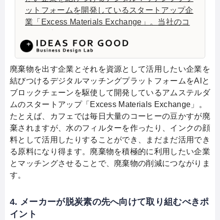
ットフォームを開発しているスタートアップ企
業「Excess Materials Exchange」。当社のコ
アとも言えるアイデアが「Resources
Passport」だ。それは、製品の一連のライフサ
イクルにおける素材データを複数のステークホ
ルダーから収集し、一つにまとめたものだ。素
廃棄物を出す企業とそれを資源として活用したい企業を
材の特徴や状態、メンテナンス状況、環境・社
結びつけるデジタルマッチングプラットフォームをAIと
会へのインパクトなどが登録できるようになっ
ブロックチェーンを駆使して開発しているアムステルダ
ており、サプライチェーン上における全ての事
ムのスタートアップ「Excess Materials Exchange」。
業者と共有できる。
たとえば、カフェでは毎日大量のコーヒーの豆かすが廃
棄されますが、水のフィルターを作ったり、インクの顔
料として活用したりすることができ、まだまだ活用でき
る原料になり得ます。廃棄物を積極的に利用したい企業
とマッチングさせることで、廃棄物の削減につながりま
す。
4. メーカーが脱炭素の先へ向けて取り組むべきポ
イント