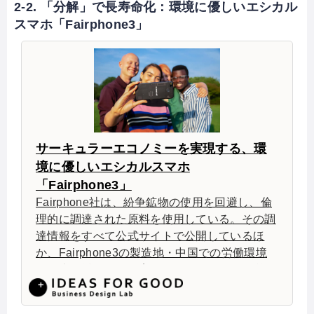
2-2. 「分解」で長寿命化：環境に優しいエシカル
スマホ「Fairphone3」
サーキュラーエコノミーを実現する、環
境に優しいエシカルスマホ
「Fairphone3」
Fairphone社は、紛争鉱物の使用を回避し、倫
理的に調達された原料を使用している。その調
達情報をすべて公式サイトで公開しているほ
か、Fairphone3の製造地・中国での労働環境
の向上や透明化、教育研修にも取り組み、労働
者の幸福度の上昇にも取り組んでいる。壊れた
際、修理がしやすいよう、部品の接続に接着剤