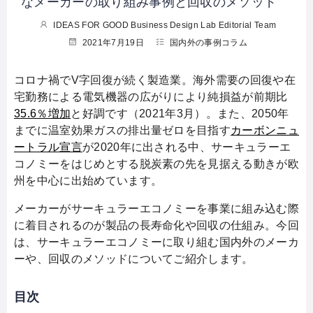
なメーカーの取り組み事例と回収のメソッド
IDEAS FOR GOOD Business Design Lab Editorial Team
2021年7月19日
国内外の事例コラム
コロナ禍でV字回復が続く製造業。海外需要の回復や在
宅勤務による電気機器の広がりにより純損益が前期比
35.6％増加
と好調です（2021年3月）。また、2050年
までに温室効果ガスの排出量ゼロを目指す
カーボンニュ
ートラル宣言
が2020年に出される中、サーキュラーエ
コノミーをはじめとする脱炭素の先を見据える動きが欧
州を中心に出始めています。
メーカーがサーキュラーエコノミーを事業に組み込む際
に着目されるのが製品の長寿命化や回収の仕組み。今回
は、サーキュラーエコノミーに取り組む国内外のメーカ
ーや、回収のメソッドについてご紹介します。
目次