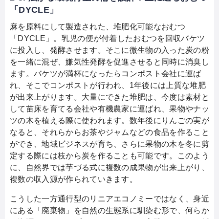
「DYCLE」
麻を原料にして製造された、堆肥化可能なおむつ
「DYCLE」。乳児の便が付着したおむつを回収バケツ
に投入し、発酵させます。そこに微生物の入った炭の粉
を一緒に混ぜ、嫌気性発酵を促進させると同時に消臭し
ます。バケツが満杯になったらコンポスト会社に運ば
れ、そこでコンポストが行われ、1年後には上質な堆肥
が出来上がります。大量にできた堆肥は、今度は素材と
して苗床を育てる会社や有機農家に運ばれ、果物やナッ
ツの木を植える際に使われます。数年後にりんごの実が
なると、それらからお茶やジャムなどの食品を作ること
ができ、地域ビジネスが育ち、さらに果物の木を冬に剪
定する際には枝から炭を作ることも可能です。このよう
に、自然界では芋づる式に複数の成果物が出来上がり、
複数の収入源が作られていきます。
こうした一方通行型のリニアエコノミーではなく、身近
にある「廃棄物」を自然の生態系に馴染む形で、何らか