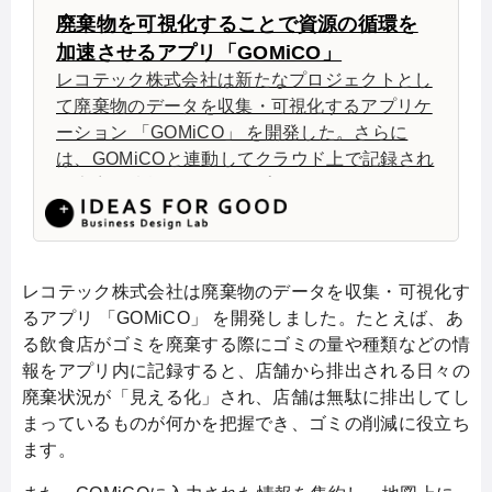
廃棄物を可視化することで資源の循環を
加速させるアプリ「GOMiCO」
レコテック株式会社は新たなプロジェクトとし
て廃棄物のデータを収集・可視化するアプリケ
ーション 「GOMiCO」 を開発した。さらに
は、GOMiCOと連動してクラウド上で記録され
た廃棄物情報を集約したプラットフォーム
Material Pool Systemを作成し、GOMiCOに入
力された情報を集約し、地図上にマッピングし
た形で表示する。これらを利用することで、廃
棄物が資源として循環し、サーキュラーエコノ
レコテック株式会社は廃棄物のデータを収集・可視化す
ミーを実現することが可能になる。
るアプリ 「GOMiCO」 を開発しました。たとえば、あ
る飲食店がゴミを廃棄する際にゴミの量や種類などの情
報をアプリ内に記録すると、店舗から排出される日々の
廃棄状況が「見える化」され、店舗は無駄に排出してし
まっているものが何かを把握でき、ゴミの削減に役立ち
ます。