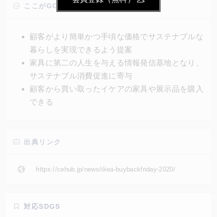
に、全国の他8店舗（仙台・新三郷・立川・Tokyo-
ここがGOOD!
Bay・長久手・鶴浜・神戸・福岡新宮）でも順次展開
する。家具の組み立てを見学できるコーナーや、商品
顧客がより簡単かつ手頃な価格でサステナブルな
のメンテナンス方法などに関するワークショップを設
暮らしを実現できるよう提案
けている。
家具に第二の人生を与える情報発信基地となり、
サステナブル消費促進に寄与
顧客から買い取ったイケアの家具や展示品を購入
できる
出典リンク
https://cehub.jp/news/ikea-buybackfriday-2020/
対応SDGS