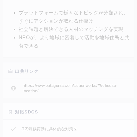
ストの募集も行われており、デザイナーやエンジニア
など特定のスキルを持った人たちが団体の抱える問題
プラットフォームで様々なトピックが分類され、
に対してボランティアとして取り組める機会を提供し
すぐにアクションが取れる仕掛け
ている。
社会課題と解決できる人材のマッチングを実現
NPOが、より地域に密着して活動を地域住民と共
有できる
出典リンク
https://www.patagonia.com/actionworks/#!/choose-
location/
対応SDGS
(13)気候変動に具体的な対策を