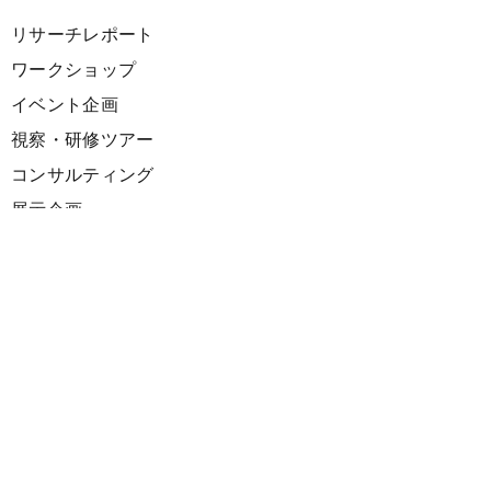
リサーチレポート
ワークショップ
イベント企画
視察・研修ツアー
コンサルティング
展示企画
海外向けPR支援
プロダクト
サーキュラーデザインスプリント
ファシリテーション講座
欧州CE 政策・事例レポート
欧州ガイドブック