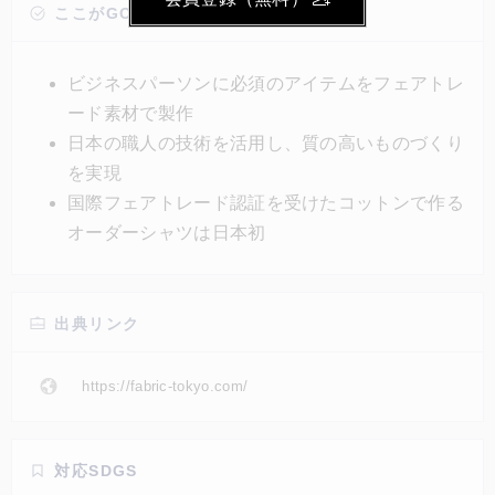
ーダーシャツで、3年間無農薬の農家で栽培された
ここがGOOD!
100％オーガニックコットンが使用されている。同社
は自社で企画・製造した商品を直接自社のECサイト
ビジネスパーソンに必須のアイテムをフェアトレ
で販売する「D2C」を取り入れ、生産から発送までを
ード素材で製作
一括して管理している。
日本の職人の技術を活用し、質の高いものづくり
を実現
国際フェアトレード認証を受けたコットンで作る
オーダーシャツは日本初
出典リンク
https://fabric-tokyo.com/
対応SDGS