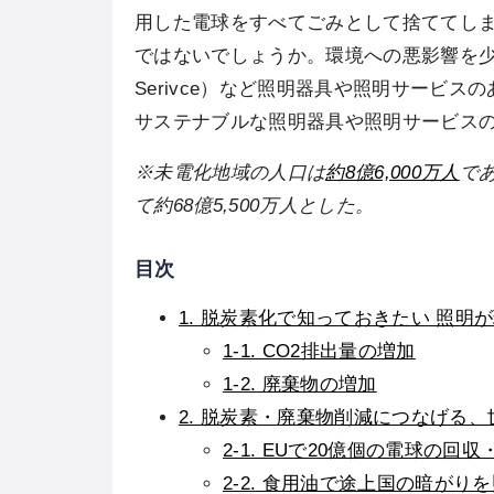
用した電球をすべてごみとして捨ててし
ではないでしょうか。環境への悪影響を少しでも
Serivce）など照明器具や照明サービ
サステナブルな照明器具や照明サービス
※未電化地域の人口は
約8億6,000万人
であ
て約68億5,500万人とした。
目次
1. 脱炭素化で知っておきたい 照明
1-1. CO2排出量の増加
1-2. 廃棄物の増加
2. 脱炭素・廃棄物削減につなげる
2-1. EUで20億個の電球の回
2-2. 食用油で途上国の暗がり