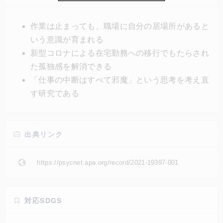
会社に「居場所」があると思えるポジティブな側面が
あるかもしれないという。なぜなら、仕事を中断させ
作業は止まっても、職場に自分の居場所があると
られることで相手との会話が始まり、相互に交流が生
いう意識が育まれる
まれるからだ。
新型コロナによる在宅勤務への移行でもたらされ
た孤独感を解消できる
「仕事の中断はすべて邪魔」という思考を考え直
す研究である
出典リンク
https://psycnet.apa.org/record/2021-19397-001
対応SDGS