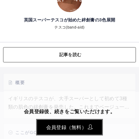
英国スーパーテスコが始めた絆創膏の3色展開
テスコ(band-aid)
記事を読む
概要
イギリスのテスコが、大手スーパーとして初めて3種
類の肌色の絆創膏を発売した。これまでベージュ一色
会員登録後、続きをご覧いただけます。
のみを取り扱ってきたが、多様な肌の色に合わせるた
めにライト、ミディアム、ダークの3種類の取り扱い
会員登録（無料）
を開始。価格は約138円で、イギリス国内全741軒す
ここがGOOD!