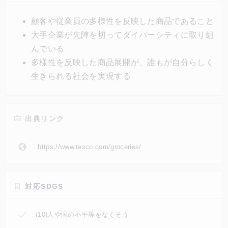
べてのスーパーとオンラインショップで購入すること
ができる。テスコのニコラ氏は「私たちには大手スー
顧客や従業員の多様性を反映した商品であること
パーとしてお客様や従業員の多様性を反映した商品を
大手企業が先陣を切ってダイバーシティに取り組
提供する責任があります。」とコメント。
んでいる
多様性を反映した商品展開が、誰もが自分らしく
生きられる社会を実現する
出典リンク
https://www.tesco.com/groceries/
対応SDGS
(10)人や国の不平等をなくそう