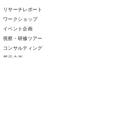
リサーチレポート
ワークショップ
イベント企画
視察・研修ツアー
コンサルティング
展示企画
海外向けPR支援
プロダクト
サーキュラーデザインスプリント
ファシリテーション講座
欧州CE 政策・事例レポート
欧州ガイドブック