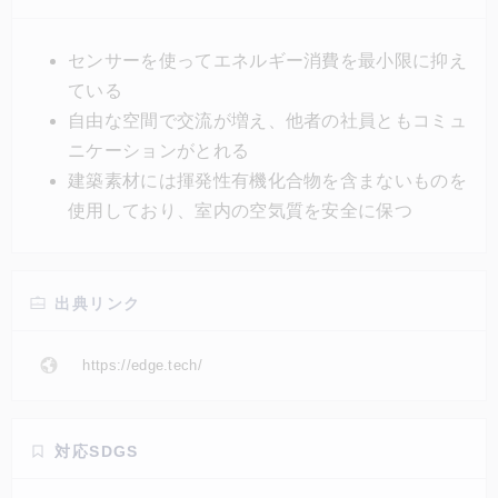
階部分は、将来再利用するために簡単に分解可能な木
製構造になっている。従業員の生産性と創造性を高め
センサーを使ってエネルギー消費を最小限に抑え
る、環境への影響を最小限に抑える工夫が数多く施さ
ている
れている。
自由な空間で交流が増え、他者の社員ともコミュ
ニケーションがとれる
建築素材には揮発性有機化合物を含まないものを
使用しており、室内の空気質を安全に保つ
出典リンク
https://edge.tech/
対応SDGS