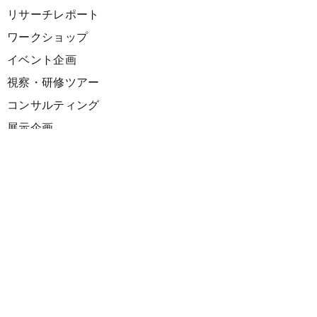
リサーチレポート
ワークショップ
イベント企画
視察・研修ツアー
コンサルティング
展示企画
海外向けPR支援
プロダクト
サーキュラーデザインスプリント
ファシリテーション講座
欧州CE 政策・事例レポート
欧州ガイドブック