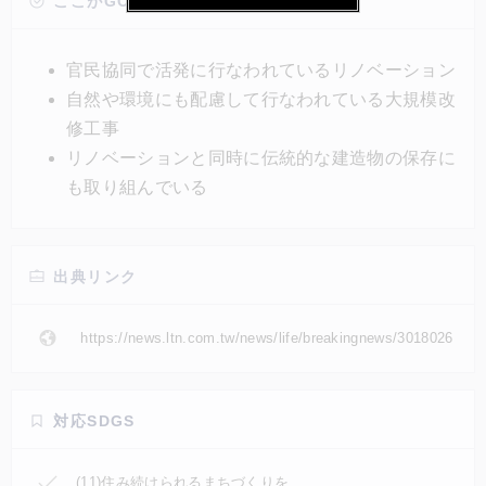
り大規模公園兼文化施設に生まれ変わった。台湾で
ここがGOOD!
は、環境問題に対して様々なアプローチを行ないなが
ら、伝統的な建築物を保存することに対して非常に熱
官民協同で活発に行なわれているリノベーション
心に取り組んでいる。
自然や環境にも配慮して行なわれている大規模改
修工事
リノベーションと同時に伝統的な建造物の保存に
も取り組んでいる
出典リンク
https://news.ltn.com.tw/news/life/breakingnews/3018026
対応SDGS
(11)住み続けられるまちづくりを