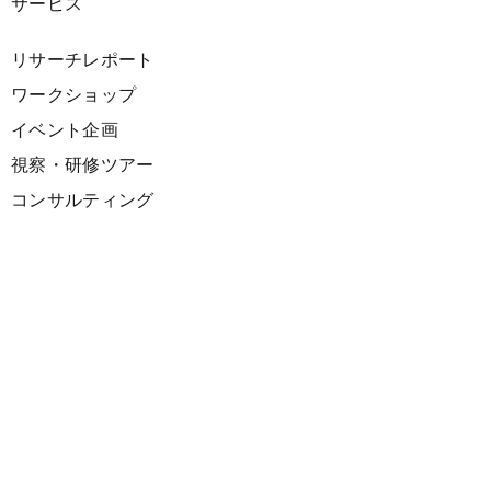
サービス
リサーチレポート
ワークショップ
イベント企画
視察・研修ツアー
コンサルティング
展示企画
海外向けPR支援
プロダクト
サーキュラーデザインスプリント
ファシリテーション講座
欧州CE 政策・事例レポート