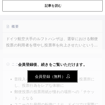
記事を読む
概要
ドイツ航空大手のルフトハンザは、選挙における郵便
投票の利用者を増やし投票率を向上させたいという狙
いから、普段はなかなか入れない“特別な場所”で投票
用紙に記入して郵便投票ができる
「#SayYesToEurope」というイニシアチブを支援し
ここがGOOD!
会員登録後、続きをご覧いただけます。
ている。コンサートホールやクイズ番組のスタジオ、
会員登録（無料）
ルフトハンザのフライトトレーニングセンターなどに
普段入ることのできない特別な場所を投票所に
投票所が設置された。ソーシャルメディアでも話題と
し、投票行為をレアな体験に
なり、約3万8000人がこの方法で投票するために登録
郵便投票の投票用紙が憧れの場所への「チケッ
した。
ト」となる
ユニークな発想の転換により、ドイツでは実際に