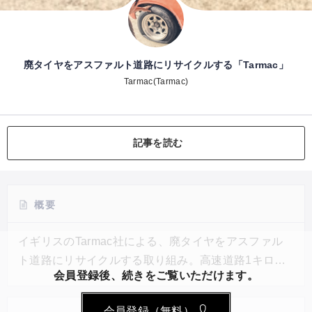
廃タイヤをアスファルト道路にリサイクルする「Tarmac」
Tarmac(Tarmac)
記事を読む
概要
イギリスのTarmac社による、廃タイヤをアスファル
ト道路にリサイクルする取り組み。高速道路1キロメ
会員登録後、続きをご覧いただけます。
ートルあたり最大750本の廃タイヤを利用できると同
社は見積もっており、これはイギリスから輸出される
会員登録（無料）