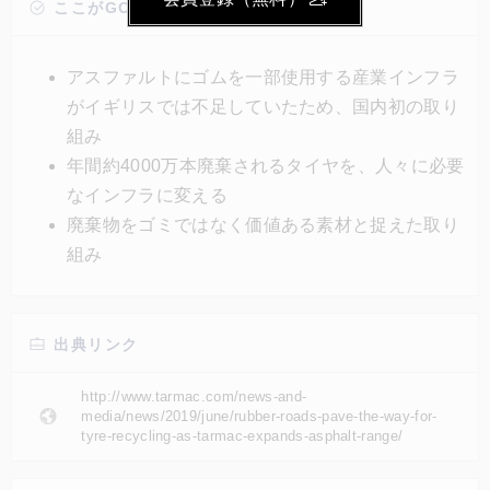
年間12万トンのゴム廃棄物を大きく減らすことにな
ここがGOOD!
る。Tarmac社は毎年870万トンの廃棄物をリサイクル
して循環経済に貢献する取り組みを行っており、この
アスファルトにゴムを一部使用する産業インフラ
廃タイヤリサイクルはその一環である。
がイギリスでは不足していたため、国内初の取り
組み
年間約4000万本廃棄されるタイヤを、人々に必要
なインフラに変える
廃棄物をゴミではなく価値ある素材と捉えた取り
組み
出典リンク
http://www.tarmac.com/news-and-
media/news/2019/june/rubber-roads-pave-the-way-for-
tyre-recycling-as-tarmac-expands-asphalt-range/