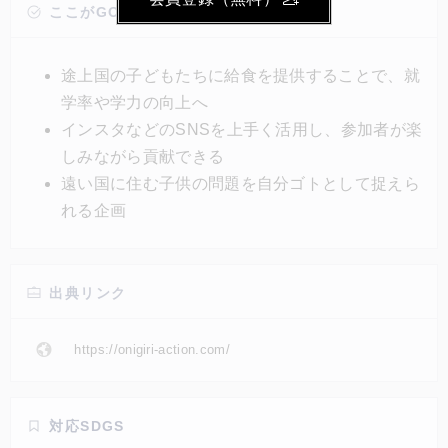
リカやアジアの給食5食分に相当する100円が寄付さ
ここがGOOD!
れるキャンペーンだ。同団体は世界14か国で活動し、
日本では750社以上と協力しながら、アフリカ、アジ
途上国の子どもたちに給食を提供することで、就
アの6か国にこれまで6300万食を提供している。
学率や学力の向上へ
インスタなどのSNSを上手く活用し、参加者が楽
しみながら貢献できる
遠い国に住む子供の問題を自分ゴトとして捉えら
れる企画
出典リンク
https://onigiri-action.com/
対応SDGS