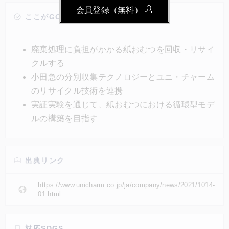
の手法において、東京都町田市一般家庭約2,500世帯
会員登録（無料）
を対象に実証する事業者に採択された。両社は、東京
ここがGOOD!
都との三者協定締結日（11月上旬予定）から2022年3
月8日まで、使用済み紙おむつの効率的な水平リサイ
廃棄処理に負担がかかる紙おむつを回収・リサイ
クル実現に向けた実証事業を実施する。
クルする
小田急の分別収集テクノロジーとユニ・チャーム
のリサイクル技術を連携
実証実験を通じて、紙おむつにおける循環型モデ
ルの構築を目指す
出典リンク
https://www.unicharm.co.jp/ja/company/news/2021/1014-
01.html
対応SDGS