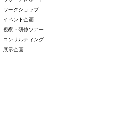
ワークショップ
イベント企画
視察・研修ツアー
コンサルティング
展示企画
海外向けPR支援
プロダクト
サーキュラーデザインスプリント
ファシリテーション講座
欧州CE 政策・事例レポート
欧州ガイドブック
Climate Creativeマーケティングソリューション