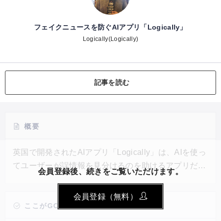
フェイクニュースを防ぐAIアプリ「Logically」
Logically(Logically)
記事を読む
概要
英国で開発されたAIアプリ「Logically」は、AIを使っ
てユーザーが誤情報を見分けるのを助けるアプリだ。
会員登録後、続きをご覧いただけます。
ファクトチェック機能だけでなく、AIによる「バイア
スを排除した事実だけのニュース要約」を生成する機
会員登録（無料）
能や、同じ出来事について多様な視点で書かれた記事
ここがGOOD!
を自動でセレクトする機能、ニュースのキープレーヤ