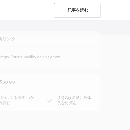
記事を読む
典リンク
https://sustainability.coldplay.com/
応SDGS
(12)つくる責任 つか
(13)気候変動に具体
う責任
的な対策を