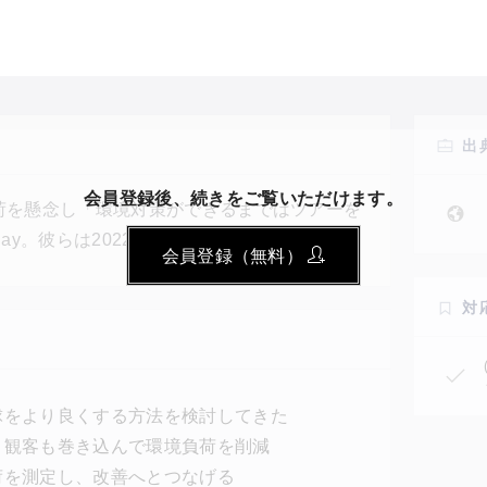
出
会員登録後、続きをご覧いただけます。
負荷を懸念し「環境対策ができるまではツアーを
ay。彼らは2022年、“クライメート・ポジテ
会員登録（無料）
ーに伴う移動を低炭素な手段へ移行するほか、
ト1枚につき1本以上の植樹も行う。ステー
対
負荷の削減に取り組み、研究者と協力してその
球をより良くする方法を検討してきた
、観客も巻き込んで環境負荷を削減
荷を測定し、改善へとつなげる