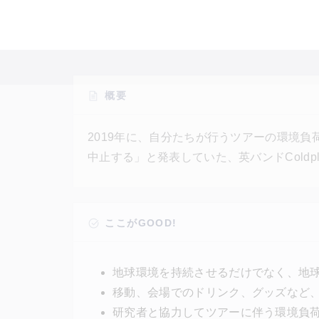
概要
2019年に、自分たちが行うツアーの環境
中止する」と発表していた、英バンドColdpl
ィブなワールドツアー”を開催予定だ。ツア
観客にも低炭素な移動に協力を求め、チケッ
ジ・グッズ・ドリンクなど様々な面で環境
ここがGOOD!
効果を測定する。
地球環境を持続させるだけでなく、地
移動、会場でのドリンク、グッズなど
研究者と協力してツアーに伴う環境負