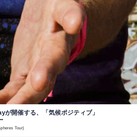
playが開催する、「気候ポジティブ」
ー
pheres Tour)