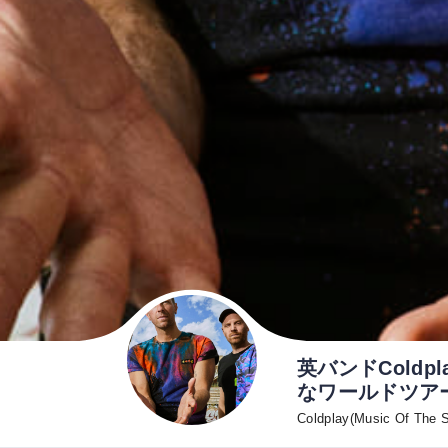
英バンドCold
なワールドツア
Coldplay(Music Of The S