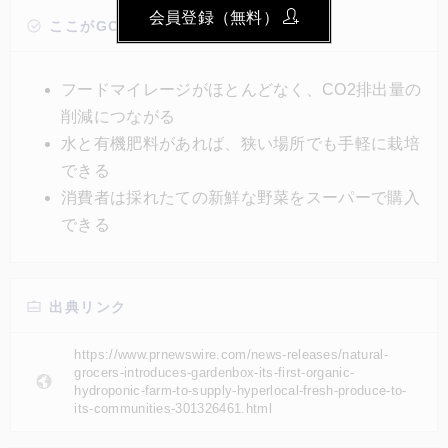
会員登録（無料）
ンテナの壁をつかった垂直農業ができるため省スペー
ここがGOOD!
ス化につながる。また、水と有機肥料のみあれば栽培
でき、必要な光の量はボックスの中で自動的に調整さ
フードマイレージがほとんどなく、CO2排出量の
れるため場所を選ばず栽培できる。
削減につながる
水と有機肥料があれば、狭い場所でも手軽に栽培
できる
消費者は採れたての新鮮な野菜をスーパーで購入
できる
出典リンク
https://www.prnewswire.com/news-releases/natural-
grocers-introduces-gardenbox-its-first-organic-
hydroponic-farm-to-supply-hyperlocal-fresh-produce-to-
its-communities-301326461.html