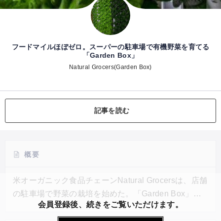
フードマイルほぼゼロ。スーパーの駐車場で有機野菜を育てる
「Garden Box」
Natural Grocers(Garden Box)
記事を読む
概要
米オーガニック食品チェーンNatural Grocersは、店舗
の駐車場で野菜の栽培を始めた。「Garden Box」の
会員登録後、続きをご覧いただけます。
中で有機野菜を育て、フードマイレージのほとんどな
い買い物の選択肢を与えている。Garden Boxは、コ