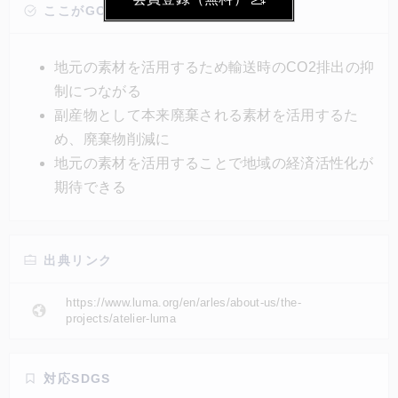
した皮や繊維は単なる素材としてではなく、防音材と
ここがGOOD!
しての機能も果たす。地元で調達できるため、輸送時
のCO2排出の抑制が期待できる。また、地域の経済活
地元の素材を活用するため輸送時のCO2排出の抑
性化や、持続可能な社会の実現にもつながる。
制につながる
副産物として本来廃棄される素材を活用するた
め、廃棄物削減に
地元の素材を活用することで地域の経済活性化が
期待できる
出典リンク
https://www.luma.org/en/arles/about-us/the-
projects/atelier-luma
対応SDGS