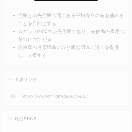
開されている。スタッフの80％が先住民で占められ、
彼らが人生の目標や野心を追求できるよう積極的に支
住民と非先住民の間にある平均寿命の差を縮める
援しているという。
ことを目的とする
スタッフの80％が先住民であり、先住民の雇用の
創出につながる
先住民の健康増進に取り組む団体に資金を提供
し、支援する
出典リンク
https://www.clothingthegaps.com.au/
対応SDGS