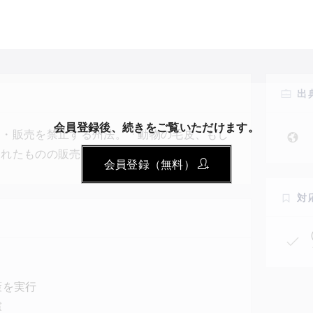
出
会員登録後、続きをご覧いただけます。
造・販売を禁止する州法。「動物の毛皮、もし
されたものの販売、販売のための製造」が禁止
会員登録（無料）
ドルの罰金か6か月の禁固、またはその両方が課
民族が伝統文化や精神的な目的で使用する毛皮
対
なっている。
策を実行
慮