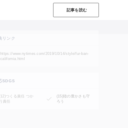
記事を読む
典リンク
https://www.nytimes.com/2019/10/14/style/fur-ban-
california.html
応SDGS
(12)つくる責任 つか
(15)陸の豊かさも守
う責任
ろう