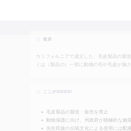
概要
カリフォルニアで成立した、毛皮製品の製
くは（製品の）一部に動物の毛や毛皮が施
になり、違反した小売店には、最大1,000
せられる。中古品、宗教目的のもの、先住
製品等は対象外。動物保護に向けた動きと
ここがGOOD!
毛皮製品の製造・販売を禁止
動物保護に向け、州政府が積極的な施
先住民族の伝統文化による使用には配