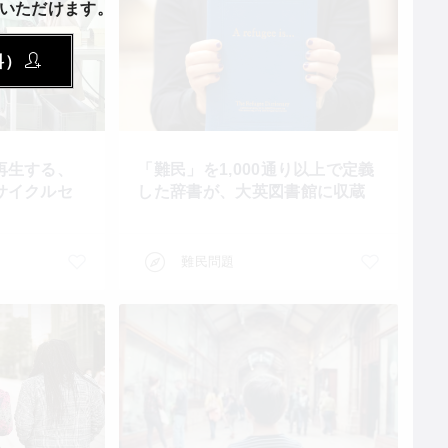
いただけます。
料）
再生する、
「難民」を1,000通り以上で定義
サイクルセ
した辞書が、大英図書館に収蔵
難民問題