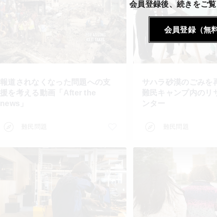
会員登録後、続きをご覧
会員登録（無
報道されなくなった問題への支
サハラ砂漠のごみを
援を考える動画「After the
難民キャンプ内のリ
news」
ンター
難民問題
難民問題