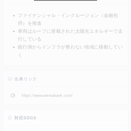
く「眼前で取引が行われないと不安」という客の声に
も対応できるため、消費者と銀行の双方がメリットを
ファイナンシャル・インクルージョン（金融包
享受できる。また、車両の走行には、車のルーフに備
摂）を推進
え付けられたソーラーパネルで得た太陽光エネルギー
車両はルーフに搭載された太陽光エネルギーで走
が使われている。
行している
銀行側からインフラが整わない地域に移動してい
く
出典リンク
https://www.wemabank.com/
対応SDGS