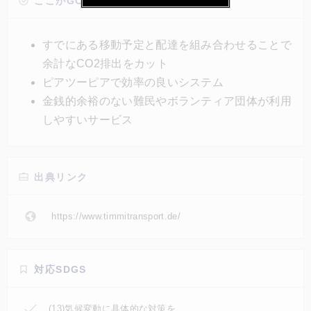
による環境負荷を大きく低減させる狙いだ。デリバリ
ここがGOOD!
ーには、配達請負人にリワードが提供されるものと、
難民向けのグッズやサービスの運搬を支援する等の無
すでにある移動予定と配達を組み合わせることで
償のものがある。現在、国際輸送など長距離の輸送に
余計なCO2排出をカット
もPeer to Peerのデリバリーサービスを取り入れるた
ピアツーピアで効率の良いシステム
め構想中。
金銭的余裕のない難民やボランティア団体が利用
しやすいサービス
出典リンク
https://www.timmitransport.de/
対応SDGS
(13)気候変動に具体的な対策を