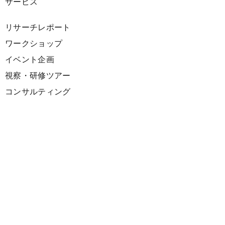
サービス
リサーチレポート
ワークショップ
イベント企画
視察・研修ツアー
コンサルティング
展示企画
海外向けPR支援
プロダクト
サーキュラーデザインスプリント
ファシリテーション講座
欧州CE 政策・事例レポート