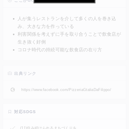
もたちにも食育のためピザ生地を提供した。さらにレ
ここがGOOD!
ストランで生演奏を披露する地元の音楽家も支援する
など、レストランを通して地域が繋がりあうハブとし
人が集うレストランを介して多くの人を巻き込
て機能している。
み、大きな力を作っている
利害関係を考えずに手を取り合うことで飲食店が
生き抜く好例
コロナ時代の持続可能な飲食店の在り方
出典リンク
https://www.facebook.com/PizzeriaGtaliaDaFilippo/
対応SDGS
(11)住み続けられるまちづくりを