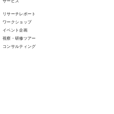
サービス
リサーチレポート
ワークショップ
イベント企画
視察・研修ツアー
コンサルティング
展示企画
海外向けPR支援
プロダクト
サーキュラーデザインスプリント
ファシリテーション講座
欧州CE 政策・事例レポート