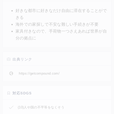
な都市の部屋に滞在が可能。会員になるだけで簡単に
部屋をレンタルすることができ、家具を揃える必要も
好きな都市に好きなだけ自由に滞在することがで
ないので移動も気軽だ。このサービスを使えば世界の
きる
色々な場所で、自宅で暮らすように滞在を楽しむこと
海外での家探しで不安な難しい手続きが不要
ができる。
家具付きなので、手荷物一つさえあれば世界が自
分の拠点に
出典リンク
https://getcompound.com/
対応SDGS
(10)人や国の不平等をなくそう