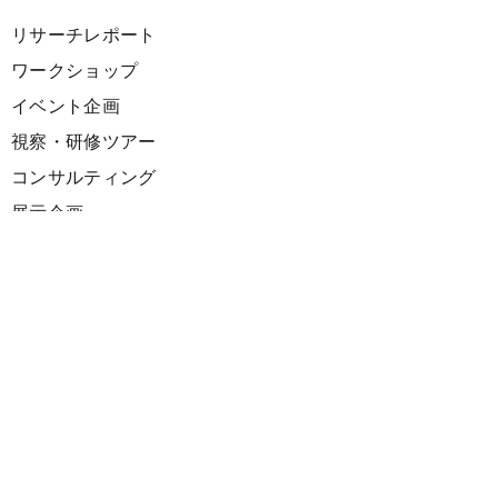
リサーチレポート
ワークショップ
イベント企画
視察・研修ツアー
コンサルティング
展示企画
海外向けPR支援
プロダクト
サーキュラーデザインスプリント
ファシリテーション講座
欧州CE 政策・事例レポート
欧州ガイドブック