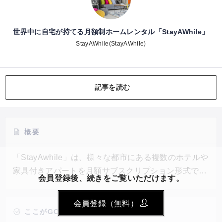
世界中に自宅が持てる月額制ホームレンタル「StayAWhile」
StayAWhile(StayAWhile)
記事を読む
概要
「StayAwhile」は、様々な都市にある複数のホテルや
家具付きアパートを月額サブスクリプション形式で自
会員登録後、続きをご覧いただけます。
由に借りられる会員制サービスだ。今後、欧州の主要
な25都市、中南米など、世界中にサービス拡大を予定
会員登録（無料）
している。メンバーは毎月の会費を支払うことで好き
ここがGOOD!