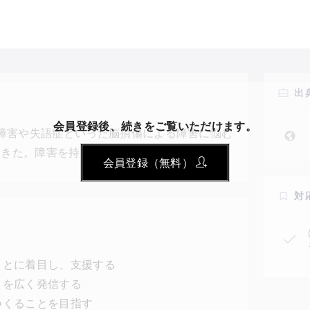
出
会員登録後、続きをご覧いただけます。
能障害や失語症といった脳損傷による障害に悩む
てきた。障害を持つ当事者が日々の生活で認知
会員登録（無料）
当事者の家族の方からの相談受付、本の出版、
組みを実施。コロナ禍では動画の配信やクラウ
対
在を広めている。
ことに着目し、支援する
とを広く発信する
つくることを目指す