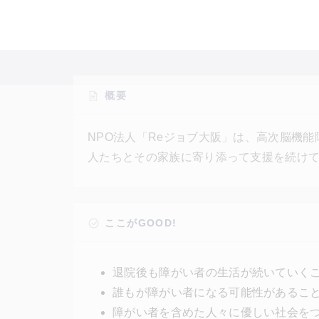
概要
NPO法人「Reジョブ大阪」は、高次脳機
人たちとその家族に寄り添って支援を続け
の訓練をするための「オンラインリハ」や
イベント開催、啓発活動などの様々な取り
ドファンディングなどを通して、障害の存
ここがGOOD!
退院後も障がい者の生活が続いていく
誰もが障がい者になる可能性があるこ
障がい者を含めた人々に優しい社会を