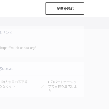
記事を読む
典リンク
https://re-job-osaka.org/
応SDGS
(10)人や国の不平等
(17)パートナーシッ
をなくそう
プで目標を達成しよ
う