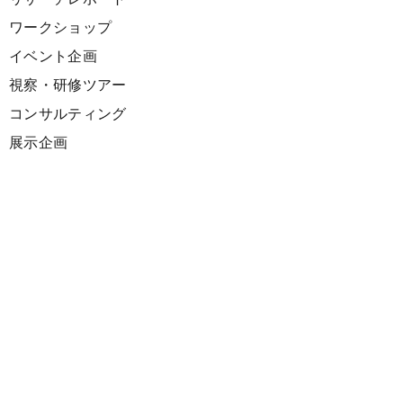
ワークショップ
イベント企画
視察・研修ツアー
コンサルティング
展示企画
海外向けPR支援
プロダクト
サーキュラーデザインスプリント
ファシリテーション講座
欧州CE 政策・事例レポート
欧州ガイドブック
Climate Creativeマーケティングソリューション