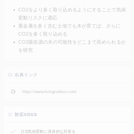
くい木を作る研究も行っている。この技術を使えば、
CO2をより多く取り込めるようにすることで気候
重金属を多く含む劣化した土地でも木が育つというメ
変動リスクに適応
リットがある。
重金属を多く含む土地でも木が育てば、さらに
CO2を多く取り込める
CO2吸収源の木の可能性をどこまで高められるか
を研究
出典リンク
https://www.livingcarbon.com/
対応SDGS
(13)気候変動に具体的な対策を