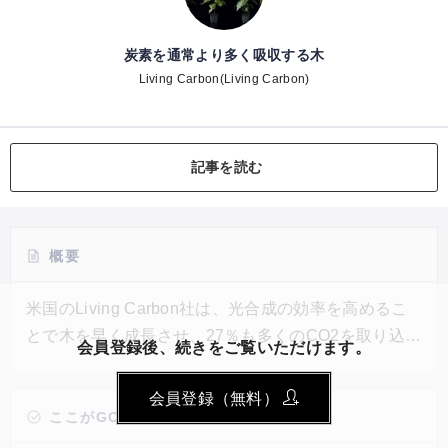
炭素を通常より多く吸収する木
Living Carbon(Living Carbon)
記事を読む
概要
米国のLiving Carbon社は、光合成の効率を高めるこ
とで木を早く成長させ、27％も多くのCO2を取り込め
会員登録後、続きをご覧いただけます。
るようにする技術を開発中だ。同社が開発した木から
は、従来の木より53％も多くの葉と茎が発生し、その
会員登録（無料）
分多くの炭素を吸収できるという。その他にも、木の
ここがGOOD!
根や幹が多くの金属を蓄えられるよう操作し、腐りに