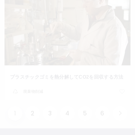
プラスチックゴミを熱分解してCO2を回収する方法
廃棄物削減
1
2
3
4
5
6