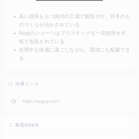
てせざるを得なかったが、1枚でおよそナプキン4枚分
以上（45ミリリットル）も吸水でき、洗って再利用で
高い技術をもつ国内の工場で製造され、日本のも
きるという。
のづくりが活かされている
Nagiのショーツはプラスチックを一切使用せず、
紙で包装されている
生理中も快適に過ごしながら、環境にも配慮でき
る
出典リンク
https://nagi-jp.com/
対応SDGS