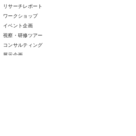
リサーチレポート
ワークショップ
イベント企画
視察・研修ツアー
コンサルティング
展示企画
海外向けPR支援
プロダクト
サーキュラーデザインスプリント
ファシリテーション講座
欧州CE 政策・事例レポート
欧州ガイドブック