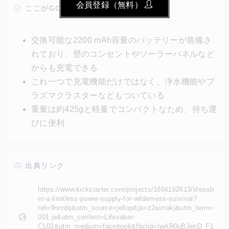
会員登録（無料）
っている。片手で握り手を持って縄跳びのように15分
ここがGOOD!
間回転させると、充電が切れたスマホをすぐに復活さ
せるほどの電力を生みだす。
交換可能な2200 mAh容量のバッテリーが装備さ
れており、壁のコンセントやソーラーパネルなど
からも充電できる
これ一つで充電機能だけではなく、浄水機能やプ
ラズマクラスターなどもついている
重量は約425gと軽量でコンパクトなため、持ち運
びに便利
出典リンク
https://www.kickstarter.com/projects/1866162613/lifesab
er-a-limitless-power-supply-for-wilderness-survival?
ref=9nnrdq&utm_source=jellop&ja=z2aimakj&utm_term=
001.ja&utm_content=Lifesaber-
CL02&utm_medium=facebook&fbclid=IwAR0uBJenD_F1