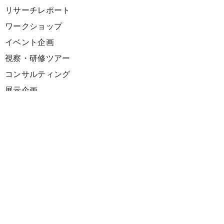
リサーチレポート
ワークショップ
イベント企画
視察・研修ツアー
コンサルティング
展示企画
海外向けPR支援
プロダクト
サーキュラーデザインスプリント
ファシリテーション講座
欧州CE 政策・事例レポート
欧州ガイドブック