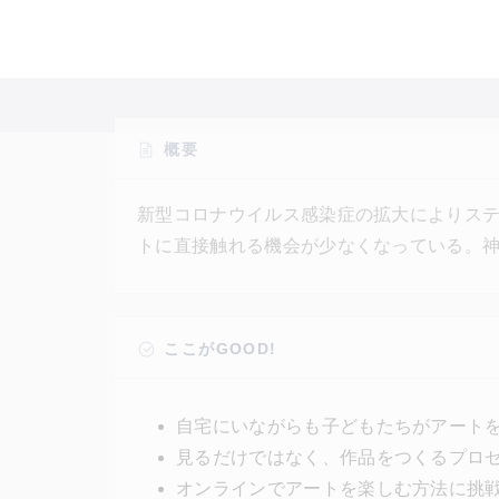
概要
新型コロナウイルス感染症の拡大によりス
トに直接触れる機会が少なくなっている。
ラム「ネットで楽しむ・つくる・アート体
るオンラインアートに取り組んでいる。作
でつくる絵画」「クリックで奏でるオルゴー
ここがGOOD!
のミッションをオンライン上で実現に向け
自宅にいながらも子どもたちがアート
見るだけではなく、作品をつくるプロ
オンラインでアートを楽しむ方法に挑