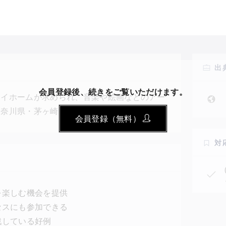
出
会員登録後、続きをご覧いただけます。
テイホームが求められ、音楽や絵画などのアー
神奈川県・茅ヶ崎市美術館は、期間限定プログ
会員登録（無料）
験」をウェブサイト上で公開し、自宅で楽しめ
品は「クリックでよむアニメ絵本」「クリック
対
ル」の3つ。『価値観を変える』という美術館
て挑戦している。
を楽しむ機会を提供
セスにも参加できる
戦している好例