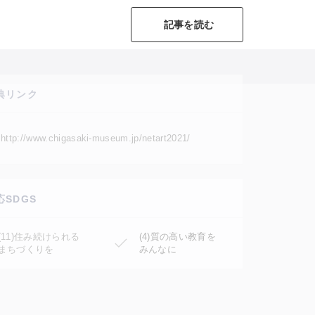
記事を読む
典リンク
http://www.chigasaki-museum.jp/netart2021/
応SDGS
(11)住み続けられる
(4)質の高い教育を
まちづくりを
みんなに