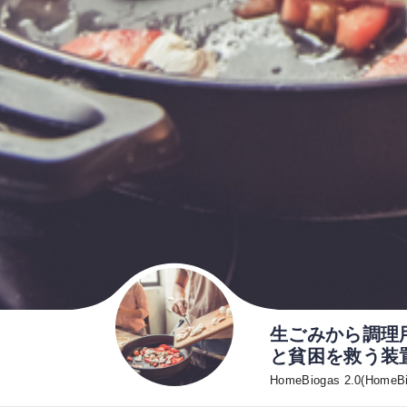
生ごみから調理
と貧困を救う装
HomeBiogas 2.0(HomeBi