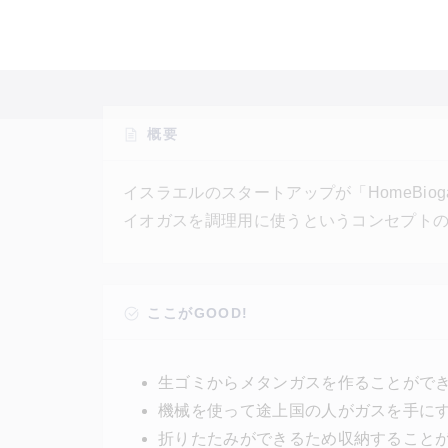
概要
イスラエルのスタートアップが「HomeBiog
イオガスを調理用に使うというコンセプト
するガスを集め、それを有効活用する。分
ものが一切発生しない。こうした装置が当
森林伐採をやめ、子供たちは重労働から解
ここがGOOD!
きる。
生ゴミからメタンガスを作ることがで
機械を使って途上国の人がガスを手に
折りたたみができるため収納すること