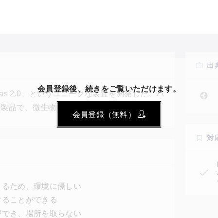
出
会員登録後、続きをご覧いただけます。
as 2.0」というユニークな装置を開発した。バ
の製品で、微生物が生ゴミを分解する際に放出
会員登録（無料）
解後の余りカスは液体肥料になるから、無駄な
たり前になれば、途上国の人々は燃料のための
対
放されて教育へのアクセスを手にすることがで
きるため、環境に優しい
することができる
ができ、場所を取らない