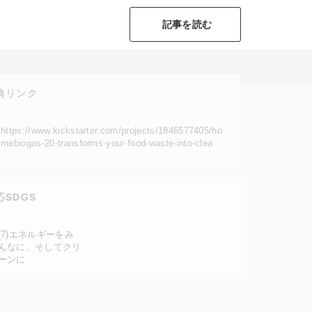
記事を読む
典リンク
https://www.kickstarter.com/projects/1846577405/ho
mebiogas-20-transforms-your-food-waste-into-clea
応SDGS
(7)エネルギーをみ
んなに、そしてクリ
ーンに