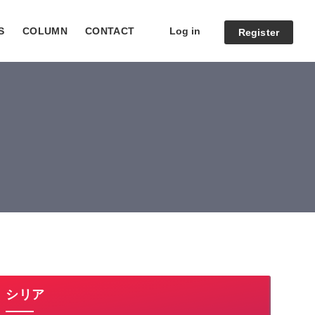
Log in
S
COLUMN
CONTACT
Register
シリア