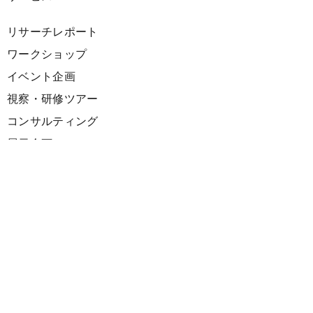
リサーチレポート
ワークショップ
イベント企画
視察・研修ツアー
コンサルティング
展示企画
海外向けPR支援
プロダクト
サーキュラーデザインスプリント
ファシリテーション講座
欧州CE 政策・事例レポート