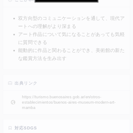
た。このチャットボットはオーディオガイドとは異な
り、鑑賞者が作品に話しかけるとその質問に応じて返
双方向型のコミュニケーションを通して、現代ア
事が戻ってくるという仕組みで、作品に関することで
ートへの理解がより深まる
あれば何でも答えられるという。
アート作品について気になることがあっても気軽
に質問できる
能動的に作品と関わることができ、美術館の新た
な鑑賞方法を生み出す
出典リンク
https://turismo.buenosaires.gob.ar/en/otros-
establecimientos/buenos-aires-museum-modern-art-
mamba
対応SDGS