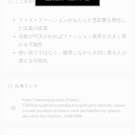
売1点につき10ユーロまたは購入価格の50％の罰金が
ここがGOOD!
課される可能性がある。ファストファッションのビジ
ネスモデルは低価格と多様な商品数を持ち、これが他
ファストファッションがもたらす悪影響を懸念し
のブランドの生産量増加を促すという悪循環をもたら
た法案の提案
している。
法案が可決されればファッション業界が大きく変
わる可能性
使い捨てではなく、修理しながら大切に着る人が
増える可能性
出典リンク
https://www.lepopulaire.fr/paris-
75000/actualites/surproduction-polluants-dechets-casse-
sociale-pourquoi-la-france-veut-deshabiller-les-geants-
de-l-ultra-fast-fashion_14463089/