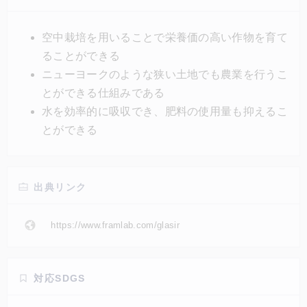
モジュールがいくつも組み合わさっている点。空中栽
培は、従来の農業で使う土地のわずか10%で同程度の
空中栽培を用いることで栄養価の高い作物を育て
収穫量を実現できるため、広い土地を確保できない都
ることができる
市に向いた農法だ。
ニューヨークのような狭い土地でも農業を行うこ
とができる仕組みである
水を効率的に吸収でき、肥料の使用量も抑えるこ
とができる
出典リンク
https://www.framlab.com/glasir
対応SDGS