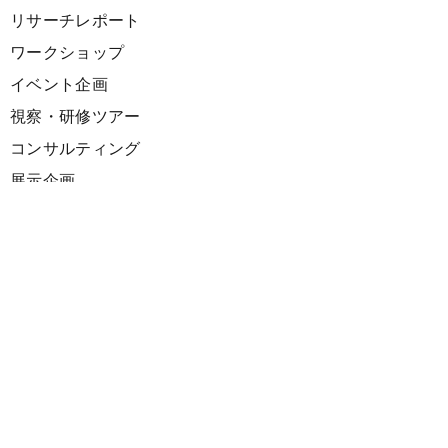
リサーチレポート
ワークショップ
イベント企画
視察・研修ツアー
コンサルティング
展示企画
海外向けPR支援
プロダクト
サーキュラーデザインスプリント
ファシリテーション講座
欧州CE 政策・事例レポート
欧州ガイドブック