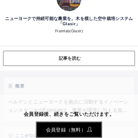
ニューヨークで持続可能な農業を。木を模した空中栽培システム
「Glasir」
Framlab(Glasir)
記事を読む
概要
ベルゲンとニューヨークを拠点に活動するイノベーシ
ョンスタジオのFramlabは、農業が環境に与える負担
会員登録後、続きをご覧いただけます。
を減らすために空中栽培のシステムを取り入れた樹形
の都市農業ソリューション「Glasir」をブルックリン
会員登録（無料）
に建設した。Glasirの大きな特徴は、空中栽培を行う
ここがGOOD!