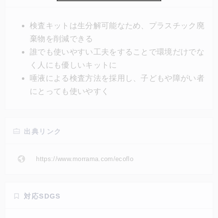
分解されるという。手順の説明を検査キットに直接書
いたり、他の検査キットにある「C」「T」という科
検査キットは生分解可能なため、プラスチック廃
学的表記をなくし、言葉で説明したりすることで分か
棄物を削減できる
りやすくしている。
誰でも使いやすい工夫をすることで環境だけでな
く人にも優しいキットに
唾液による検査方法を採用し、子どもや障がい者
にとっても使いやすく
出典リンク
https://www.morrama.com/ecoflo
対応SDGS