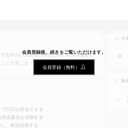
出
会員登録後、続きをご覧いただけます。
大気中のCO2濃度の増加に伴いCO2を吸収し
ることで起こる「海洋酸性化」が進むと海が
会員登録（無料）
業「Ebb Carbon」は海水淡水化施設や養殖
ム（NaOH）と塩酸に分離。そしてNaOHだ
対
CO2吸収能力を向上させる取り組みを行って
でCO2を除去できる
地球温暖化を抑制する
用し、有効活用する