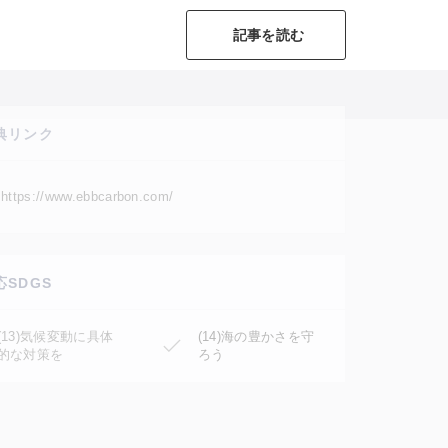
記事を読む
典リンク
https://www.ebbcarbon.com/
応SDGS
(13)気候変動に具体
(14)海の豊かさを守
的な対策を
ろう