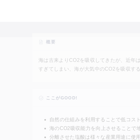
概要
海は古来よりCO2を吸収してきたが、近年は
すぎてしまい、海が大気中のCO2を吸収す
CO2を吸収する能力が低下するという。米国企
施設などから受け取った塩水を水酸化ナトリウ
けを海に戻すことで、海水の酸性化を抑えて
ここがGOOD!
いる。
自然の仕組みを利用することで低コスト
海のCO2吸収能力を向上させることで
分離させた塩酸は様々な産業用途に使