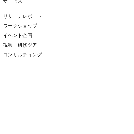
サービス
リサーチレポート
ワークショップ
イベント企画
視察・研修ツアー
コンサルティング
展示企画
海外向けPR支援
プロダクト
サーキュラーデザインスプリント
ファシリテーション講座
欧州CE 政策・事例レポート