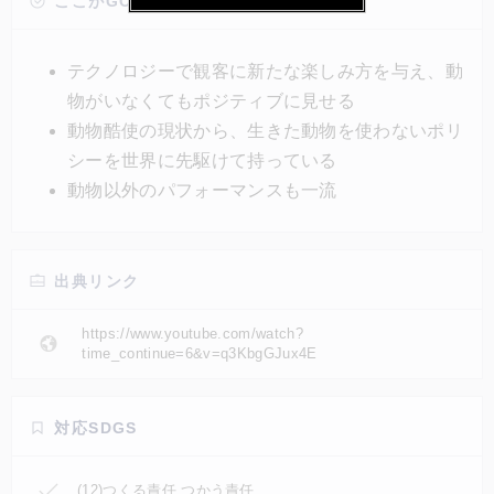
参加した。サーカスファンや動物保護に関心のある
ここがGOOD!
人々は、未来のサーカスのあり方としてCircus
Roncalliに期待し、娯楽目的で動物を非人道的に扱う
テクノロジーで観客に新たな楽しみ方を与え、動
行為の終わりを告げる好例として取り上げている。
物がいなくてもポジティブに見せる
動物酷使の現状から、生きた動物を使わないポリ
シーを世界に先駆けて持っている
動物以外のパフォーマンスも一流
出典リンク
https://www.youtube.com/watch?
time_continue=6&v=q3KbgGJux4E
対応SDGS
(12)つくる責任 つかう責任