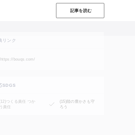
記事を読む
典リンク
https://bouqs.com/
応SDGS
(12)つくる責任 つか
(15)陸の豊かさも守
う責任
ろう