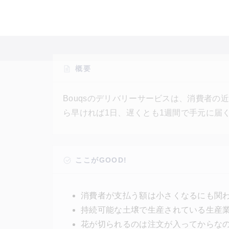
概要
Bouqsのデリバリーサービスは、消費者
ら早ければ1日、遅くとも1週間で手元に届
は注文が入ってからなので、新鮮で廃棄も
消費者が支払う額は小さくなるにも関わら
また、多くの化学薬品は使わず、土壌を持
ここがGOOD!
れている。
消費者が支払う額は小さくなるにも関
持続可能な土壌で生産されている生産
花が切られるのは注文が入ってからな