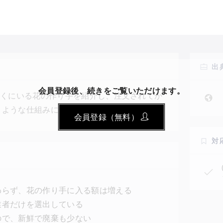
出
会員登録後、続きをご覧いただけます。
の近くにいる花の作り手を紹介し、注文されてか
くような仕組みになっている。花が切られるの
会員登録（無料）
少ない。さらには、中間業者がいらないぶん、
ず、花の作り手に入る額は大きくなっている。
対
続可能な形で使用している生産業者だけが選ば
わらず、花の作り手に入る額は増える
業者だけを選出している
ので、新鮮で廃棄も少ない