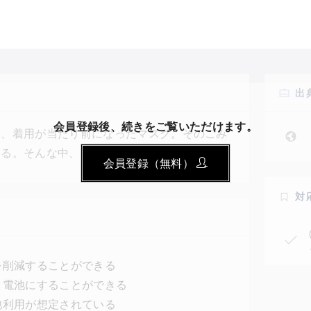
出
会員登録後、続きをご覧いただけます。
め、着用が当たり前になったマスク。そのごみ
いる。そんな中、モスクワ鉄鋼合金製造大学
会員登録（無料）
年1月、使用済みのマスクから電池を作る技術を開
ーパーキャパシタと呼ばれるタイプの電池で、
対
う。この電池は、薄くてフレキシブルという特
を削減することができる
、電池にすることができる
池利用が想定されている