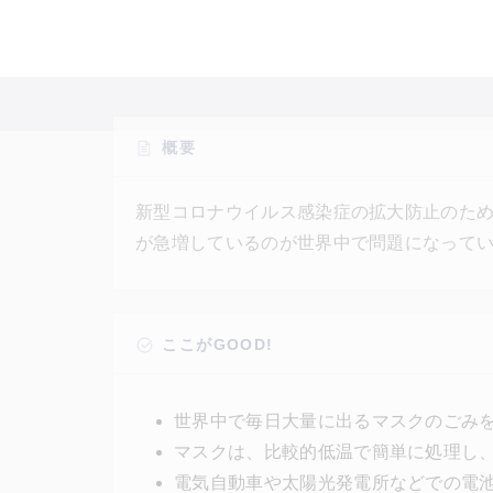
概要
新型コロナウイルス感染症の拡大防止のた
が急増しているのが世界中で問題になって
（NUST MISIS）の研究者らは、2022
発したと発表した。彼らが作ったのは、ス
家庭用の照明器具や時計などに使えるとい
ここがGOOD!
徴を持つ。
世界中で毎日大量に出るマスクのごみ
マスクは、比較的低温で簡単に処理し
電気自動車や太陽光発電所などでの電