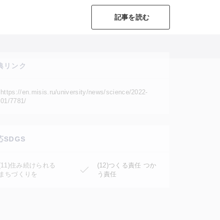
記事を読む
典リンク
https://en.misis.ru/university/news/science/2022-
01/7781/
応SDGS
(11)住み続けられる
(12)つくる責任 つか
まちづくりを
う責任