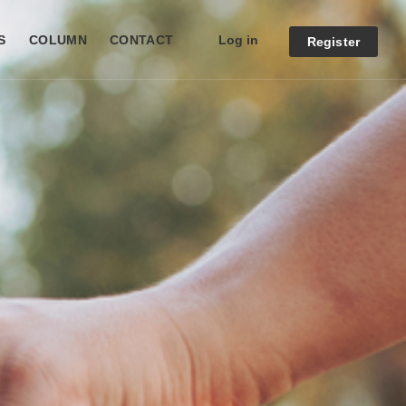
Log in
S
COLUMN
CONTACT
Register