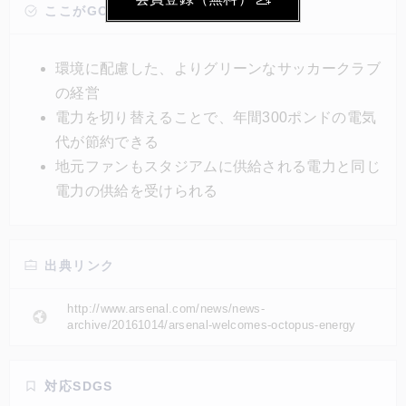
有する施設の電力利用を再生可能エネルギーへと切り
ここがGOOD!
替え、環境に配慮したよりグリーンなサッカークラブ
経営への移行を目指す。電力切り替えの対象にはエミ
環境に配慮した、よりグリーンなサッカークラブ
レーツスタジアムも対象で、近い将来、同スタジアム
の経営
は100％再生可能エネルギーで運営される予定。
電力を切り替えることで、年間300ポンドの電気
代が節約できる
地元ファンもスタジアムに供給される電力と同じ
電力の供給を受けられる
出典リンク
http://www.arsenal.com/news/news-
archive/20161014/arsenal-welcomes-octopus-energy
対応SDGS