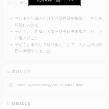
別なマントを作製した。マントには、空気中の有害な
ここがGOOD!
物質を吸収し分解する特別な布素材・Breath®が導入
されており、1年にガソリン車2台またはディーゼル車
マントを羽織るだけで汚染物質を吸収し、空気を
4台が排出するのと同等量の汚染物質を除去すること
綺麗にできる
ができるという。
子どもたち自身が大気汚染を解決するアクション
を引き起こす
子どもが率先して取り組むことで、大人も環境問
題を意識するように
出典リンク
https://www.eonenergy.com/air-heroes.html
対応SDGS