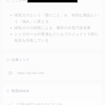
「Air-Ink」を開発した。同社によれば、自動車が30～
ここがGOOD!
50分走行することで排出される排気ガスにより、
30ml分のAir-Inkペンを作ることができるという。ボー
排気ガスという「困りごと」を、特別な製品とい
トや煙突などにも活用可能だ。
う「強み」に変える
排気ガスの回収による、都市の大気汚染改善
シンガポールや香港などにもプロジェクトで得た
知見を共有している
出典リンク
https://air-ink.com/
対応SDGS
(11)住み続けられるまちづくりを