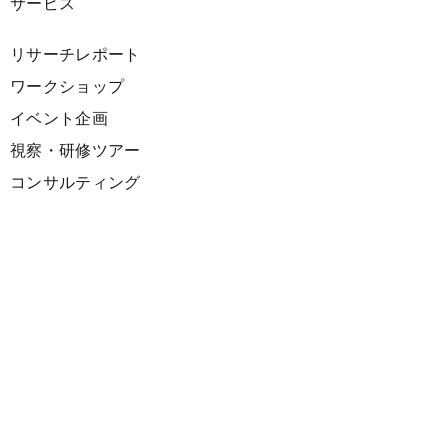
サービス
リサーチレポート
ワークショップ
イベント企画
視察・研修ツアー
コンサルティング
展示企画
海外向けPR支援
プロダクト
サーキュラーデザインスプリント
ファシリテーション講座
欧州CE 政策・事例レポート