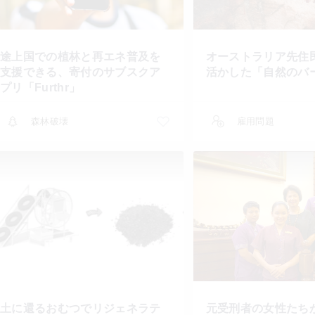
途上国での植林と再エネ普及を
オーストラリア先住
支援できる、寄付のサブスクア
活かした「自然のバ
プリ「Furthr」
森林破壊
雇用問題
土に還るおむつでリジェネラテ
元受刑者の女性たち