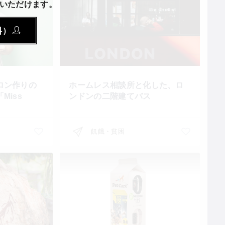
いただけます。
料）
ロン作りの
ホームレス相談所と化した、ロ
Miss
ンドンの二階建てバス
飢餓・貧困