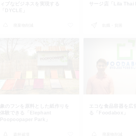
ィブなビジネスを実現する
サージ店「Lila Thai
「DYCLE」
廃棄物削減
飢餓・貧困
象のフンを原料とした紙作りを
エコな食品容器を広
体験できる「Elephant
る「Foodabox」
Poopoopaper Park」
森林破壊
廃棄物削減