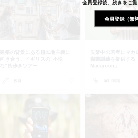
会員登録後、続きをご覧
会員登録（無
建築の背景にある植民地主義に
失業中の若者にマカ
向き合う、イギリスの“不快
職業訓練を提供する「
な“街歩きツアー
Macaroon」
教育
雇用問題